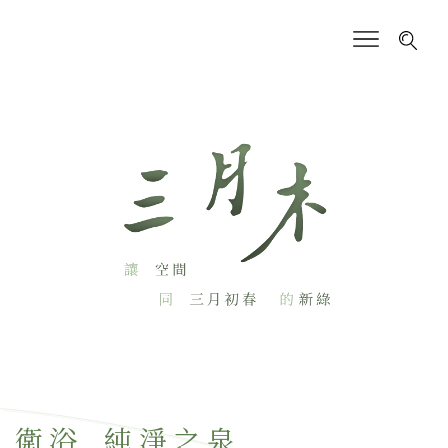
衛浴_純淨之泉