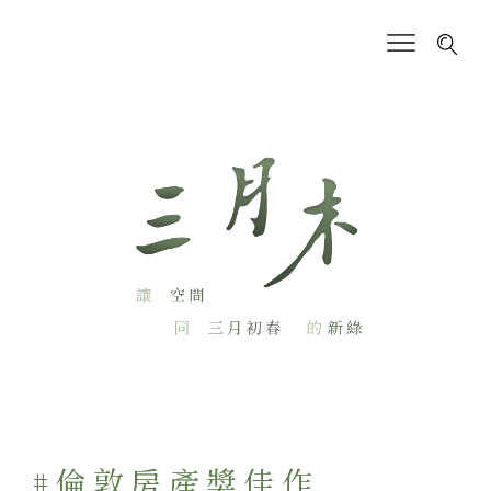
#倫敦房產獎佳作