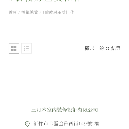
首頁
/
標籤總覽
/
#倫敦房產獎佳作
顯示 - 的 0 結果
新竹市北區金雅西街149號1樓