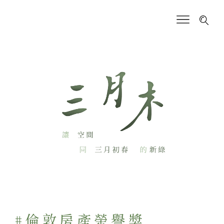
#倫敦房產榮譽獎