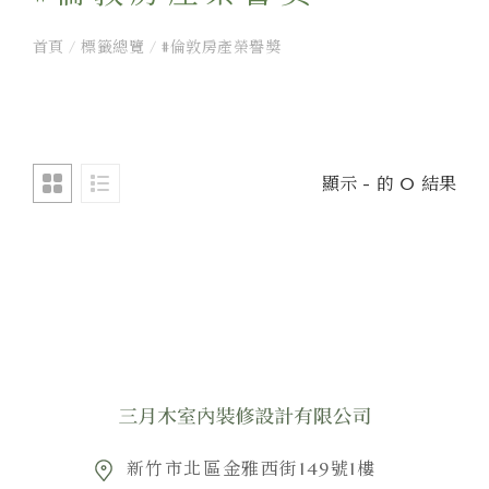
首頁
/
標籤總覽
/
#倫敦房產榮譽獎
顯示 - 的 0 結果
新竹市北區金雅西街149號1樓