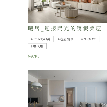
曦居_迎接陽光的渡假美屋
#201-250萬
#老屋翻新
#21~30坪
#現代風
MORE