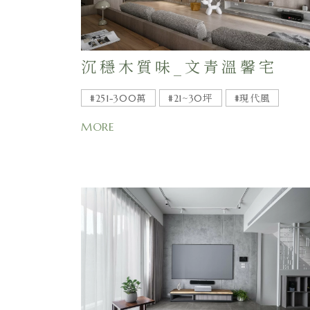
沉穩木質味_文青溫馨宅
#251-300萬
#21~30坪
#現代風
MORE