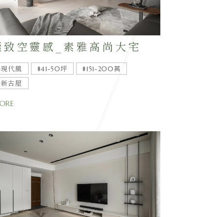
極致空靈感_素雅高尚大宅
#現代風
#41-50坪
#151-200萬
#新古屋
ORE