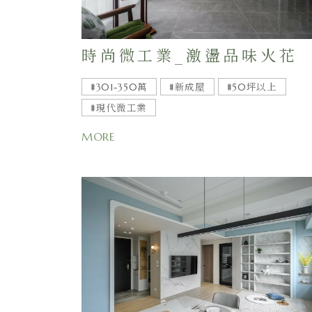
時尚微工業_激盪品味火花
#301-350萬
#新成屋
#50坪以上
#現代微工業
MORE