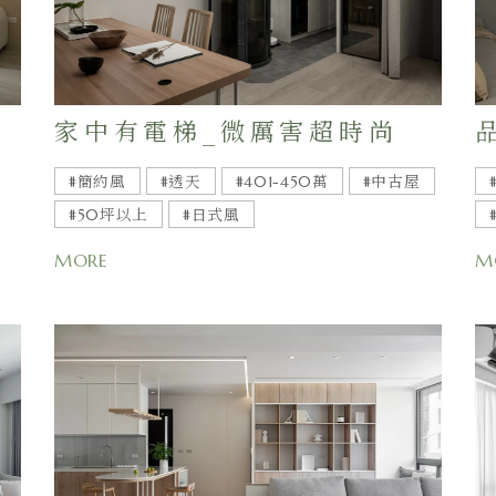
家中有電梯_微厲害超時尚
#簡約風
#透天
#401-450萬
#中古屋
#50坪以上
#日式風
M
MORE