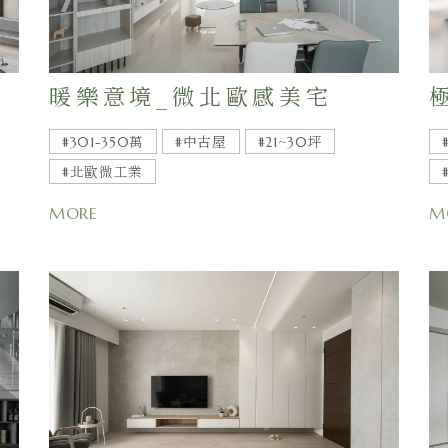
暖樂意境_微北歐感美宅
#301-350萬
#中古屋
#21~30坪
#北歐微工業
MORE
M