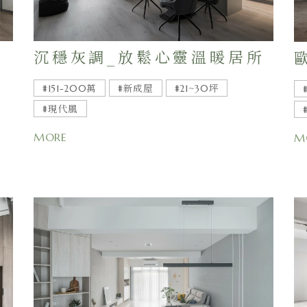
力
沉穩灰調_放鬆心靈溫暖居所
#151-200萬
#新成屋
#21~30坪
#現代風
MORE
M