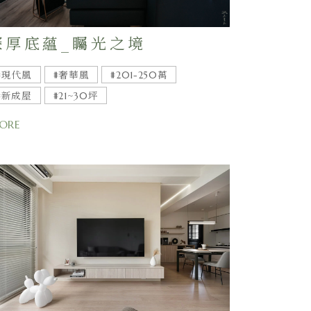
深厚底蘊_矚光之境
#現代風
#奢華風
#201-250萬
#新成屋
#21~30坪
ORE