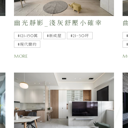
幽光靜影_淺灰舒壓小確幸
#121-150萬
#新成屋
#21~30坪
#現代簡約
MORE
M