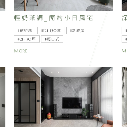
輕奶茶調_簡約小日風宅
#簡約風
#121-150萬
#新成屋
#21~30坪
#輕日式
MORE
M