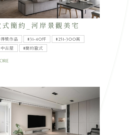
歐式簡約_河岸景觀美宅
#得獎作品
#31-40坪
#251-300萬
#中古屋
#簡約歐式
ORE