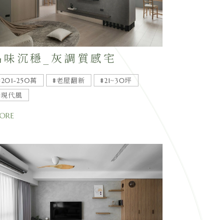
品味沉穩_灰調質感宅
#201-250萬
#老屋翻新
#21~30坪
#現代風
ORE