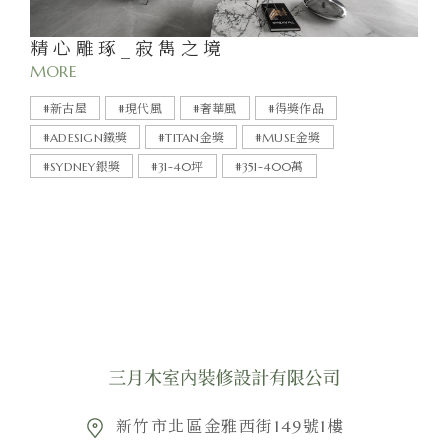
精心雕琢_寂雋之境
MORE
#新古屋
#現代風
#奢華風
#得獎作品
#ADESIGN鐵獎
#TITAN金獎
#MUSE金獎
#SYDNEY銀獎
#31-40坪
#351-400萬
新竹市北區金雅西街149號1樓