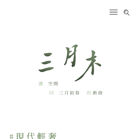
#現代輕奢