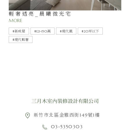
輕奢透亮_晨曦微光宅
MORE
#新成屋
#121-150萬
#現代風
#20坪以下
#現代輕奢
新竹市北區金雅西街149號1樓
03-5350303